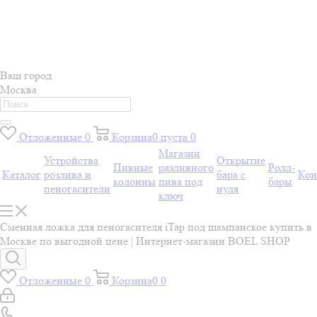
Ваш город
Москва
Отложенные
0
Корзина
0
пуста
0
Магазин
Устройства
Открытие
Пивные
разливного
Ролл-
Каталог
розлива и
бара с
Кон
колонны
пива под
бары
пеногасители
нуля
ключ
Сменная ложка для пеногасителя iTap под шампанское купить в
Москве по выгодной цене | Интернет-магазин BOEL SHOP
Отложенные
0
Корзина
0
0