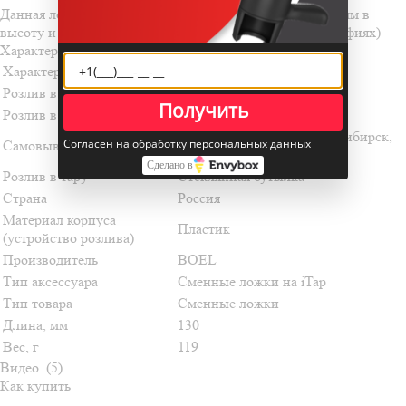
Данная ложка идет под бутылки с горлышком от 14-17мм в
высоту и диаметром 30мм (чертеж приложен в фотографиях)
Характеристики
Характеристики устройства
Розлив в ПЭТ
нет
Получить
Розлив в стекло
да, через переходник
Краснодар, Москва, Новосибирск,
Согласен на обработку персональных данных
Самовывоз сегодня
Санкт-Петербург
Сделано в
Розлив в тару
Стеклянная бутылка
Страна
Россия
Материал корпуса
Пластик
(устройство розлива)
Производитель
BOEL
Тип аксессуара
Сменные ложки на iTap
Тип товара
Сменные ложки
Длина, мм
130
Вес, г
119
Видео
(5)
Как купить