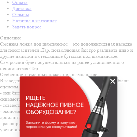
Оплата
Доставка
Отзывы
Наличие в магазинах
Задать вопрос
Описание
Сменная ложка под шампанское – это дополнительная насадка
для пеногасителей iTap, позволяющая быстро разливать пиво и
другие напитки в стеклянные бутылки под шампанское.
Сам розлив будет осуществляться из ранее установленного
пеногасителя iTap.
Особенности сменных ложек под шампанское
×
В заведениях по розливу пивных напитков эти изделия были
оценены по достоинству:
- они быстро устанавливаются в пеногаситель и легко
снимаются;
- совместимы со всей линейкой устройств iTap;
- экономят затраты на покупке оборудования для
дополнительного розлива;
- расширяют ассортимент тары под розлив, тем самым
увеличивают прибыль заведения.