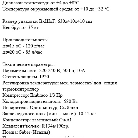
Диапазон температур: от +4 до +8°С
Температура окружающей среды: от +10 до +32 °С
Размер упаковки ВxШxГ: 630х410х410 мм
Вес брутто: 35 кг.
Производительность:
∆t=15 oC - 120 л/час
∆t=20 oC - 85 л/час
Технические параметры:
Параметры сети: 220-240 В, 50 Гц, 10А
Степень защиты: IP20
Регулировка температуры: мех. термостат/ доп. опция
термоконтроллер
Компрессор: Embraco 1/3 Hp
Холодопроизводительность: 580 Вт
Испаритель: Один контур, Cu 8 mm
Запас ледяного поля (мин. – макс.): 10-12 кг
Конденсатор: ламелиевый Cu/Al
Хладагент/кол-во: R134a/190гр.
Помпа: Saber (Италия)