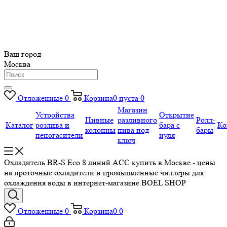
Ваш город
Москва
Отложенные
0
Корзина
0
пуста
0
Магазин
Устройства
Открытие
Пивные
разливного
Ролл-
Каталог
розлива и
бара с
Ко
колонны
пива под
бары
пеногасители
нуля
ключ
Охладитель BR-S Есо 8 линий ACC купить в Москве - цены
на проточные охладители и промышленные чиллеры для
охлаждения воды в интернет-магазине BOEL SHOP
Отложенные
0
Корзина
0
0